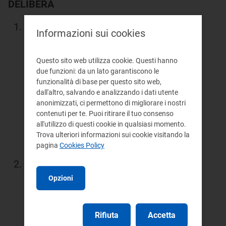
DELIBERA
di approvare il Bilancio di previsione
Informazioni sui cookies
per l'esercizio 1 gennaio 2010 - 31
dicembre 2010 dell'Autorità per
Questo sito web utilizza cookie. Questi hanno
due funzioni: da un lato garantiscono le
l'energia elettrica e il gas quale
funzionalità di base per questo sito web,
dall'altro, salvando e analizzando i dati utente
risulta dal documento allegato alla
anonimizzati, ci permettono di migliorare i nostri
presente deliberazione (
Allegato A
)
contenuti per te. Puoi ritirare il tuo consenso
all'utilizzo di questi cookie in qualsiasi momento.
di cui costituisce parte integrante e
Trova ulteriori informazioni sui cookie visitando la
sostanziale;
pagina
Cookies Policy
di pubblicare il presente
Opzioni
provvedimento sulla Gazzetta
Ufficiale della Repubblica italiana e
sul sito
Internet
dell'Autorità per
Rifiuta
Accetta