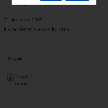
l'energia elettrica e il gas.
21 dicembre 2009
Il Presidente: Alessandro Ortis
Allegati:
Allegato A
pdf 60 KB