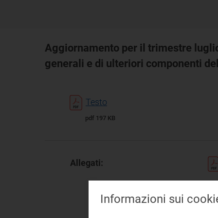
Aggiornamento per il trimestre lugli
generali e di ulteriori componenti del
Testo
pdf 197 KB
Allegati:
Informazioni sui cooki