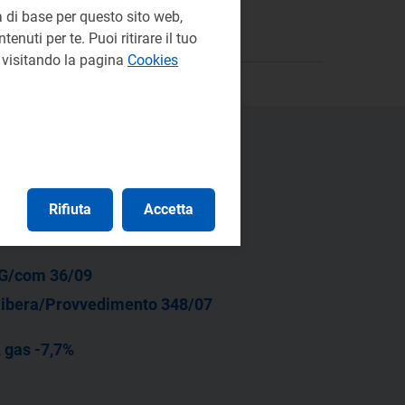
 di base per questo sito web,
enuti per te. Puoi ritirare il tuo
e visitando la pagina
Cookies
Rifiuta
Accetta
G/com 36/09
libera/Provvedimento 348/07
, gas -7,7%