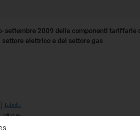
o-settembre 2009 delle componenti tariffarie d
 settore elettrico e del settore gas
Tabelle
pdf 24 KB
es