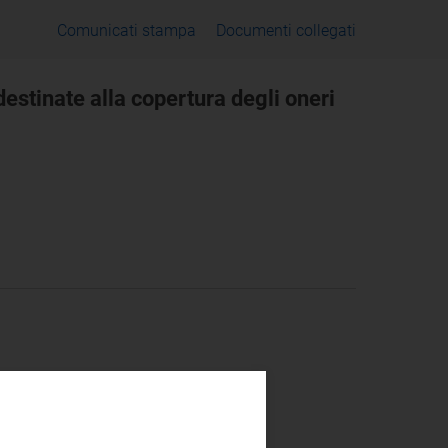
Comunicati stampa
Documenti collegati
estinate alla copertura degli oneri