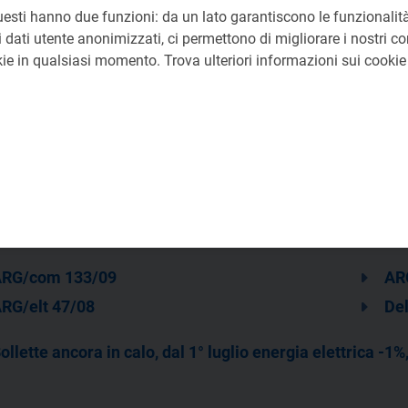
Relazione tecnica
uesti hanno due funzioni: da un lato garantiscono le funzionalità
pdf 55 KB
 dati utente anonimizzati, ci permettono di migliorare i nostri cont
okie in qualsiasi momento. Trova ulteriori informazioni sui cooki
RG/com 133/09
AR
RG/elt 47/08
De
ollette ancora in calo, dal 1° luglio energia elettrica -1%