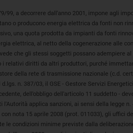
 79/99, a decorrere dall'anno 2001, impone agli impo
tano o producono energia elettrica da fonti non rin
sivo, una quota prodotta da impianti da fonti rinnova
gia elettrica, al netto della cogenerazione alle condi
ede che gli stessi soggetti possano adempiere al 
 i relativi diritti da altri produttori, purché immetta
tore della rete di trasmissione nazionale (c.d. certi
 d.lgs. n. 387/03, il GSE - Gestore Servizi Energetici
edente, dell'obbligo dell'articolo 11 suddetto - dev
i l'Autorità applica sanzioni, ai sensi della legge n.
ti, con nota 15 aprile 2008 (prot. 011033), gli uffic
te le condizioni minime previste dalla deliberazion