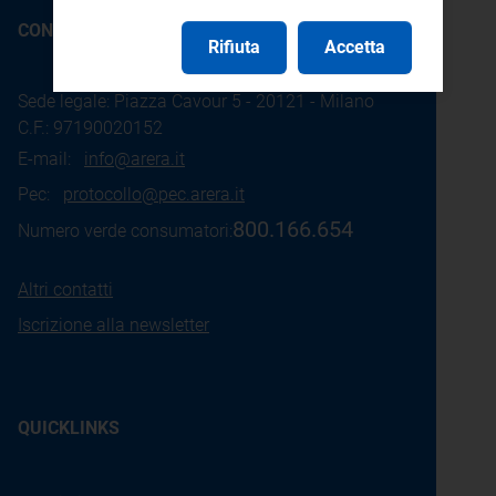
CONTATTI
Rifiuta
Accetta
Sede legale: Piazza Cavour 5 - 20121 - Milano
C.F.: 97190020152
E-mail:
info@arera.it
Pec:
protocollo@pec.arera.it
800.166.654
Numero verde consumatori:
Altri contatti
Iscrizione alla newsletter
QUICKLINKS