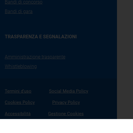
Bandi di concorso
Bandi di gara
TRASPARENZA E SEGNALAZIONI
Amministrazione trasparente
Whistleblowing
Termini d'uso
Social Media Policy
Cookies Policy
Privacy Policy
Accessibilità
Gestione Cookies
X
Linkedin
Youtube
Facebook
Instagram
Seguici su: