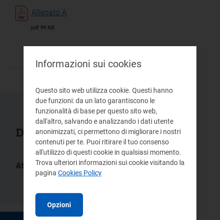
Allegato A
pdf 99 KB
Informazioni sui cookies
Questo sito web utilizza cookie. Questi hanno
due funzioni: da un lato garantiscono le
funzionalità di base per questo sito web,
dall'altro, salvando e analizzando i dati utente
Documenti collegati
anonimizzati, ci permettono di migliorare i nostri
contenuti per te. Puoi ritirare il tuo consenso
all'utilizzo di questi cookie in qualsiasi momento.
Trova ulteriori informazioni sui cookie visitando la
Atti:
pagina
Cookies Policy
ARG/elt
ARG/elt
241/10
182/08
Opzioni