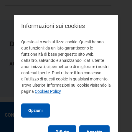
Informazioni sui cookies
Questo sito web utilizza cookie. Questi hanno
Documenti collegati
due funzioni: da un lato garantiscono le
funzionalità di base per questo sito web,
dall'altro, salvando e analizzando i dati utente
Atti:
anonimizzati, ci permettono di migliorare i nostri
ARG/elt
ARG/elt
contenuti per te. Puoi ritirare il tuo consenso
231/10
206/08
all'utilizzo di questi cookie in qualsiasi momento.
Delibera/Provvedimento
351/07
Trova ulteriori informazioni sui cookie visitando la
pagina
Cookies Policy
Opzioni
CONTATTI