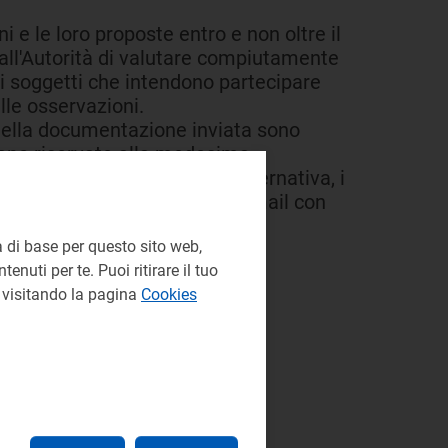
ni e le loro proposte entro e non oltre il
 all'Autorità di valutare compiutamente
i soggetti che intendono partecipare
le osservazioni.
, della documentazione inviata sono
dano riservate alla medesima.
 telematico interattivo. In alternativa, i
 uno solo di questi mezzi: e-mail con
 di base per questo sito web,
enuti per te. Puoi ritirare il tuo
e visitando la pagina
Cookies