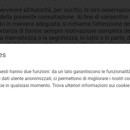
pervenire all'Autorità, per iscritto, le loro osservazio
ella presente consultazione. Al fine di consentire
to in maniera adeguata, si richiama l'attenzione de
ortanza di fornire sempre motivazione completa del
a riservatezza o la segretezza, in tutto o in parte
arti dei documenti trasmessi all'Autorità si inten
nviino osservazioni e commenti attraverso il servizio
es
ervazioni e commenti al seguente indirizzo tramite
 (preferibile), fax o posta:
uesti hanno due funzioni: da un lato garantiscono le funzionalità
 dati utente anonimizzati, ci permettono di migliorare i nostri cont
okie in qualsiasi momento. Trova ulteriori informazioni sui cooki
issione e Stoccaggio
a