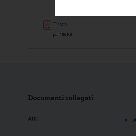
Testo
pdf 106 KB
Documenti collegati
Atti:
A