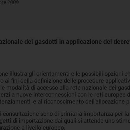
mbre 2009
azionale dei gasdotti in applicazione del decret
 illustra gli orientamenti e le possibili opzioni che 
to ai fini della definizione delle procedure applicati
 le modalità di accesso alla rete nazionale dei gasd
 terzi a nuove interconnessioni con le reti europee d
otenziamenti, e al riconoscimento dell'allocazione pr
di consultazione sono di primaria importanza per l
ogetti di importazione dai quali si attende uno stim
razione a livello europeo.