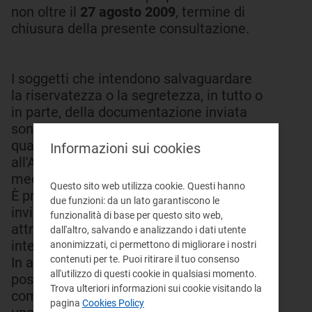
non oltre il
27 agosto 2009
, termine di
chiusura della presente consultazione.
I soggetti che intendono salvaguardare
la riservatezza o la segretezza, in tutto o
in parte, della documentazione inviata
sono tenuti ad indicare espressamente
quali parti dei documenti trasmessi
Informazioni sui cookies
all'Autorità si intendano riservate alla
medesima.
Questo sito web utilizza cookie. Questi hanno
È preferibile che i soggetti interessati
due funzioni: da un lato garantiscono le
inviino osservazioni e commenti
funzionalità di base per questo sito web,
attraverso il servizio telematico
dall'altro, salvando e analizzando i dati utente
interattivo
anonimizzati, ci permettono di migliorare i nostri
contenuti per te. Puoi ritirare il tuo consenso
In alternativa, i soggetti interessati
all'utilizzo di questi cookie in qualsiasi momento.
possono inviare osservazioni e
Trova ulteriori informazioni sui cookie visitando la
commenti al seguente indirizzo tramite
pagina
Cookies Policy