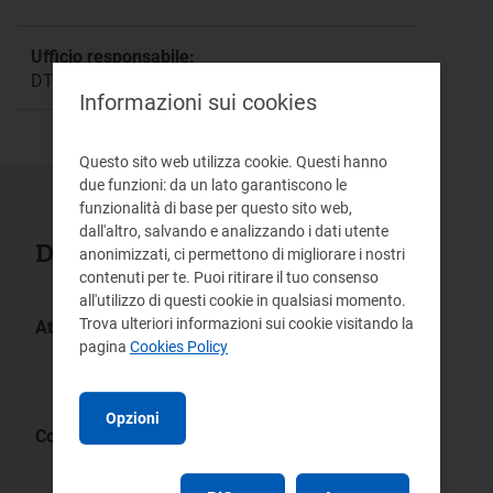
Ufficio responsabile:
DTAC Direzione Tariffe e Corrispettivi Ambientali
Informazioni sui cookies
Questo sito web utilizza cookie. Questi hanno
due funzioni: da un lato garantiscono le
funzionalità di base per questo sito web,
dall'altro, salvando e analizzando i dati utente
Documenti collegati
anonimizzati, ci permettono di migliorare i nostri
contenuti per te. Puoi ritirare il tuo consenso
all'utilizzo di questi cookie in qualsiasi momento.
Trova ulteriori informazioni sui cookie visitando la
Atti:
pagina
Cookies Policy
639/2023/R/idr
637/2023/R/idr
917/2017/R/idr
Opzioni
Comunicati operatori:
Pubblicazione costo medio della
fornitura elettrica nel settore idrico