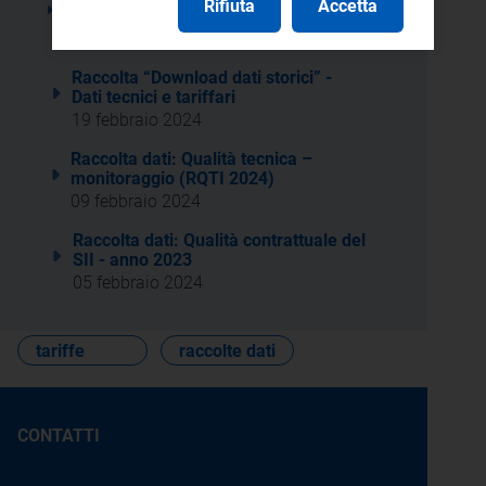
Rifiuta
Accetta
(anno 2023)
12 marzo 2024
Raccolta “Download dati storici” -
Dati tecnici e tariffari
19 febbraio 2024
Raccolta dati: Qualità tecnica –
monitoraggio (RQTI 2024)
09 febbraio 2024
Raccolta dati: Qualità contrattuale del
SII - anno 2023
05 febbraio 2024
tariffe
raccolte dati
CONTATTI