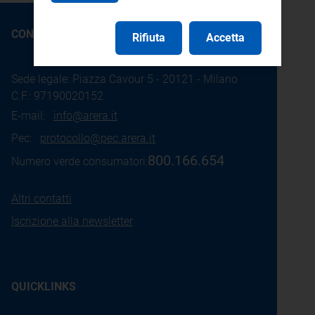
CONTATTI
Rifiuta
Accetta
Sede legale: Piazza Cavour 5 - 20121 - Milano
C.F.: 97190020152
E-mail:
info@arera.it
Pec:
protocollo@pec.arera.it
800.166.654
Numero verde consumatori:
Altri contatti
Iscrizione alla newsletter
QUICKLINKS