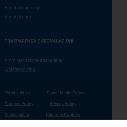
Bandi di concorso
Bandi di gara
TRASPARENZA E SEGNALAZIONI
Amministrazione trasparente
Whistleblowing
Termini d'uso
Social Media Policy
Cookies Policy
Privacy Policy
Accessibilità
Gestione Cookies
X
Linkedin
Youtube
Facebook
Instagram
Seguici su: