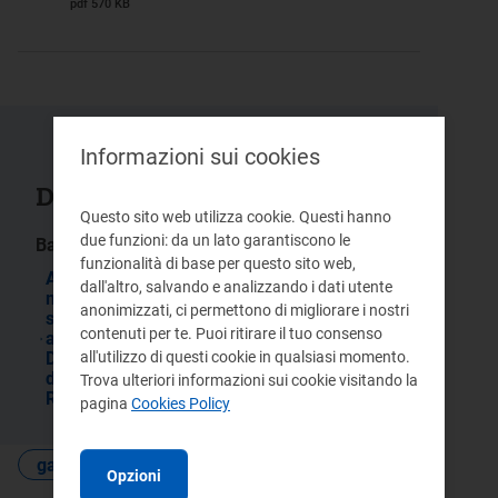
pdf 570 KB
Informazioni sui cookies
Documenti collegati
Questo sito web utilizza cookie. Questi hanno
due funzioni: da un lato garantiscono le
Bandi gara:
funzionalità di base per questo sito web,
Avvio di una preliminare indagine di
dall'altro, salvando e analizzando i dati utente
mercato ai fini dell’affidamento del
anonimizzati, ci permettono di migliorare i nostri
servizio di distribuzione dei notiziari delle
contenuti per te. Puoi ritirare il tuo consenso
agenzie di stampa a supporto della
all'utilizzo di questi cookie in qualsiasi momento.
Direzione Comunicazione e Media
dell’Autorità di Regolazione per Energia
Trova ulteriori informazioni sui cookie visitando la
Reti e Ambiente.
pagina
Cookies Policy
gare e contratti
Opzioni