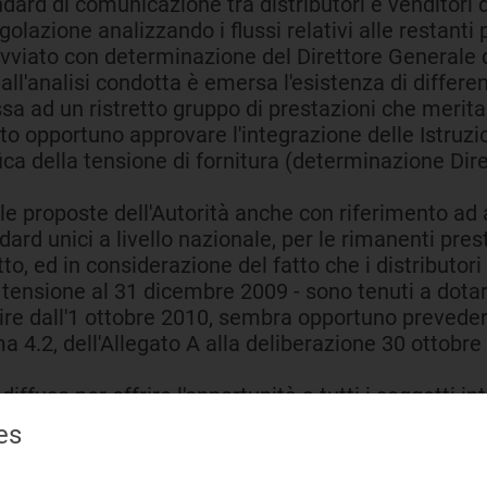
andard di comunicazione tra distributori e venditori
lazione analizzando i flussi relativi alle restanti 
vviato con determinazione del Direttore Generale de
ll'analisi condotta è emersa l'esistenza di different
 ad un ristretto gruppo di prestazioni che meritano
enuto opportuno approvare l'integrazione delle Istruz
ifica della tensione di fornitura (determinazione Di
 le proposte dell'Autorità anche con riferimento a
ndard unici a livello nazionale, per le rimanenti pre
to, ed in considerazione del fatto che i distributori
sa tensione al 31 dicembre 2009 - sono tenuti a dota
ire dall'1 ottobre 2010, sembra opportuno preveder
ma 4.2, dell'Allegato A alla deliberazione 30 ottob
iffuso per offrire l'opportunità a tutti i soggetti i
ati a far pervenire all'Autorità le proprie osservazio
es