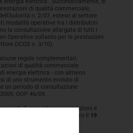
 di energia elettrica". Successivamente, si
prestazioni di qualità commerciale,
ll'Autorità n. 2/07, esteso al settore
i modalità operative tra i distributori
 la consultazione allargata di tutti i
ioni Operative soltanto per le prestazioni
rettore DCQS n. 3/10).
d alcune regole complementari,
stazioni di qualità commerciale
 di energia elettrica - con almeno
rsi di uno strumento evoluto di
e un periodo di consultazione
re 2009, GOP 46/09.
nteressati di presentare osservazioni e
ni e proposte, per iscritto, entro il
19