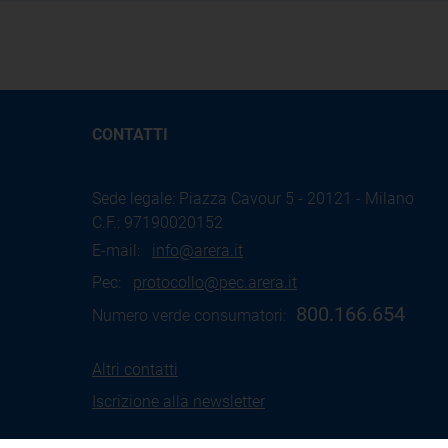
CONTATTI
Sede legale: Piazza Cavour 5 - 20121 - Milano
C.F.: 97190020152
E-mail:
info@arera.it
Pec:
protocollo@pec.arera.it
800.166.654
Numero verde consumatori:
Altri contatti
Iscrizione alla newsletter