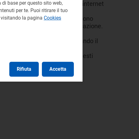
bblicazione integrale nel sito internet
 di base per questo sito web,
enuti per te. Puoi ritirare il tuo
, della documentazione inviata sono
e visitando la pagina
Cookies
pertanto, sottratte alla pubblicazione.
e in forma non anonima.
 il servizio interattivo compilando il
ndirizzo tramite uno solo di questi
Rifiuta
Accetta