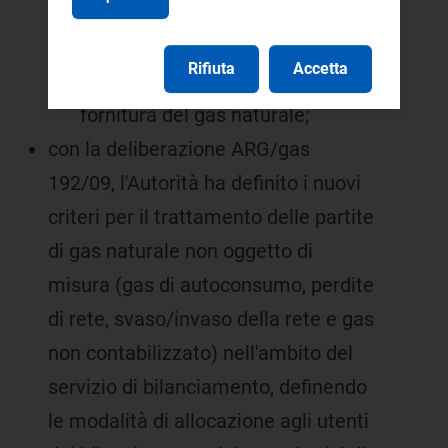
dalle sue componenti
unitamente all'aggiornamento
Rifiuta
Accetta
delle condizioni economiche di
fornitura del gas naturale;
con la deliberazione ARG/gas
192/09, l'Autorità ha definito i nuovi
criteri per il trattamento delle partite
di gas naturale non oggetto di
misura (gas di autoconsumo, perdite
di rete, svaso/invaso della rete e gas
non contabilizzato) nell'ambito del
servizio di bilanciamento, definendo
le modalità di allocazione agli utenti