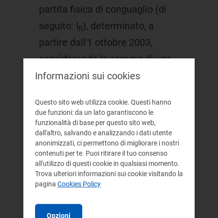
partita fisica di conguaglio (di
seguito: I
), determinato, a
R
partire dall'1 ottobre 2003,
considerando la somma di una
componente mensile relativa alla
Informazioni sui cookies
commercializzazione all'ingrosso
Questo sito web utilizza cookie. Questi hanno
(di seguito: CCIm) e una
due funzioni: da un lato garantiscono le
funzionalità di base per questo sito web,
componente relativa al servizio
dall'altro, salvando e analizzando i dati utente
di trasporto fino al Punto di
anonimizzati, ci permettono di migliorare i nostri
contenuti per te. Puoi ritirare il tuo consenso
Scambio Virtuale (di seguito:
all'utilizzo di questi cookie in qualsiasi momento.
QTPSV);
Trova ulteriori informazioni sui cookie visitando la
pagina
Cookies Policy
pubblicare su base trimestrale i
valori mensili assunti da I
e
R
Opzioni