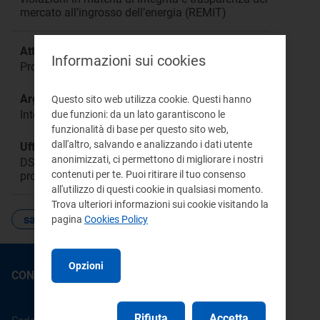
mercato all’ingrosso dell’energia (REMIT)
Attività:
Informazioni sui cookies
Procedimento sanzionatorio
Argomento:
Questo sito web utilizza cookie. Questi hanno
Integrità e trasparenza del mercato all’ingrosso
due funzioni: da un lato garantiscono le
funzionalità di base per questo sito web,
dall'altro, salvando e analizzando i dati utente
Ufficio responsabile:
anonimizzati, ci permettono di migliorare i nostri
DSAI
contenuti per te. Puoi ritirare il tuo consenso
protocollo@pec.arera.it
all'utilizzo di questi cookie in qualsiasi momento.
Trova ulteriori informazioni sui cookie visitando la
sanzioni
pagina
Cookies Policy
Opzioni
CONTATTI
Rifiuta
Accetta