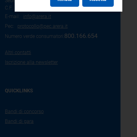
Sede legale: Piazza Cavour 5 - 20121 - Milano
C.F.: 97190020152
E-mail:
info@arera.it
Pec:
protocollo@pec.arera.it
800.166.654
Numero verde consumatori:
Altri contatti
Iscrizione alla newsletter
QUICKLINKS
Bandi di concorso
Bandi di gara