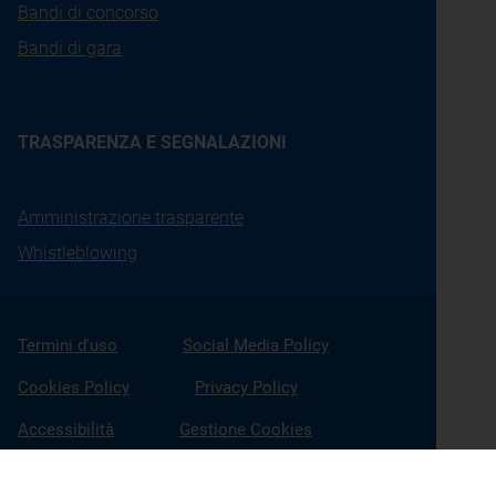
Bandi di concorso
Bandi di gara
TRASPARENZA E SEGNALAZIONI
Amministrazione trasparente
Whistleblowing
Termini d'uso
Social Media Policy
Cookies Policy
Privacy Policy
Accessibilità
Gestione Cookies
X
Linkedin
Youtube
Facebook
Instagram
Seguici su: