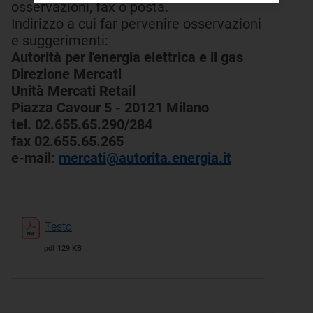
osservazioni, fax o posta.
Indirizzo a cui far pervenire osservazioni
e suggerimenti:
Autorità per l'energia elettrica e il gas
Direzione Mercati
Unità Mercati Retail
Piazza Cavour 5 - 20121 Milano
tel. 02.655.65.290/284
fax 02.655.65.265
e-mail:
mercati@autorita.energia.it
Testo
pdf 129 KB