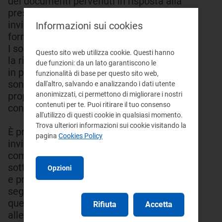
dei documenti pervenuti in risposta alla
presente consultazione si chiede di
inviare, ove possibile, tali documenti in
Informazioni sui cookies
formato elettronico.
I soggetti che intendono salvaguardare
Questo sito web utilizza cookie. Questi hanno
la riservatezza o la segretezza, in tutto o
due funzioni: da un lato garantiscono le
in parte, della documentazione inviata
funzionalità di base per questo sito web,
sono tenuti a indicare quali parti della
dall'altro, salvando e analizzando i dati utente
anonimizzati, ci permettono di migliorare i nostri
propria documentazione sono da
contenuti per te. Puoi ritirare il tuo consenso
considerare riservate.
all'utilizzo di questi cookie in qualsiasi momento.
Trova ulteriori informazioni sui cookie visitando la
È preferibile che i soggetti interessati
pagina
Cookies Policy
inviino le proprie osservazioni e
commenti compilando il modulo
sottostante. In alternativa, osservazioni
Opzioni
e proposte dovranno pervenire al
seguente indirizzo tramite uno solo di
questi mezzi: e-mail (preferibile) con
Rifiuta
Accetta
allegato il file contenente le