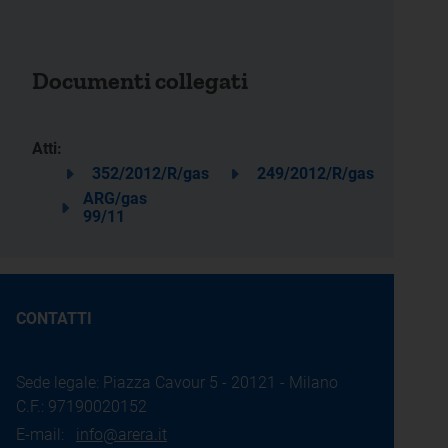
Documenti collegati
Atti:
352/2012/R/gas
249/2012/R/gas
ARG/gas
99/11
CONTATTI
Sede legale: Piazza Cavour 5 - 20121 - Milano
C.F.: 97190020152
E-mail:
info@arera.it