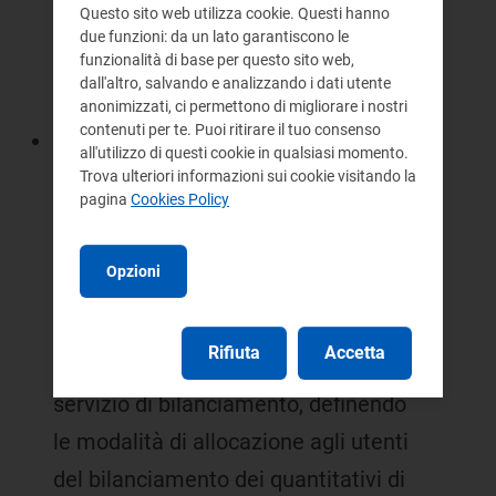
Questo sito web utilizza cookie. Questi hanno
unitamente all'aggiornamento
due funzioni: da un lato garantiscono le
funzionalità di base per questo sito web,
delle condizioni economiche di
dall'altro, salvando e analizzando i dati utente
fornitura del gas naturale;
anonimizzati, ci permettono di migliorare i nostri
contenuti per te. Puoi ritirare il tuo consenso
con la deliberazione ARG/gas
all'utilizzo di questi cookie in qualsiasi momento.
192/09, l'Autorità ha definito i nuovi
Trova ulteriori informazioni sui cookie visitando la
pagina
Cookies Policy
criteri per il trattamento delle partite
di gas naturale non oggetto di
Opzioni
misura (gas di autoconsumo, perdite
di rete, svaso/invaso della rete e gas
Rifiuta
Accetta
non contabilizzato) nell'ambito del
servizio di bilanciamento, definendo
le modalità di allocazione agli utenti
del bilanciamento dei quantitativi di