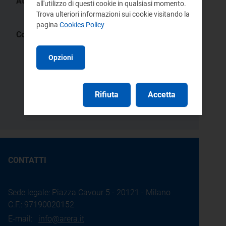
Atti:
all'utilizzo di questi cookie in qualsiasi momento.
618/2013/R/efr
Trova ulteriori informazioni sui cookie visitando la
pagina
Cookies Policy
Comunicati operatori:
Aggiornamento dei prezzi minimi
Opzioni
garantiti per l’anno 2013
28 gennaio 2013
Aggiornamento dei prezzi minimi
Rifiuta
Accetta
garantiti per l’anno 2012
30 gennaio 2012
CONTATTI
Sede legale: Piazza Cavour 5 - 20121 - Milano
C.F.: 97190020152
E-mail:
info@arera.it