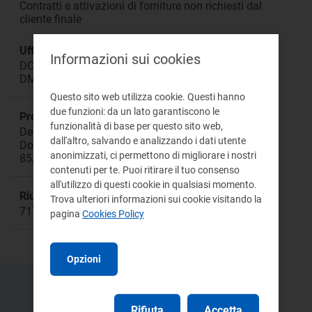
Contratti e attivazioni di forniture non richiesti dal
cliente finale
Ufficio responsabile:
Informazioni sui cookies
DCOU Direzione Consumatori e Utenti
DMEG Direzione Mercati
Questo sito web utilizza cookie. Questi hanno
due funzioni: da un lato garantiscono le
Procedimento:
funzionalità di base per questo sito web,
Deliberazioni: VIS 76/11; ARG/com 185/11
dall'altro, salvando e analizzando i dati utente
Documenti per la consultazione: DCO 46/11;
anonimizzati, ci permettono di migliorare i nostri
85/2012/R/com
contenuti per te. Puoi ritirare il tuo consenso
all'utilizzo di questi cookie in qualsiasi momento.
Riunione:
Trova ulteriori informazioni sui cookie visitando la
717
pagina
Cookies Policy
Opzioni
Rifiuta
Accetta