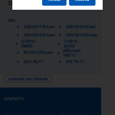
Documenti collegati
Atti:
228/2017/R/com
208/2016/R/eel
266/2014/R/com
244/2013/R/com
4/2012 -
7/2012 -
DMEG
DCOU
ARG/com
85/2012/R/com
185/11
DCO 46/11
VIS 76/11
contratti non richiesti
CONTATTI