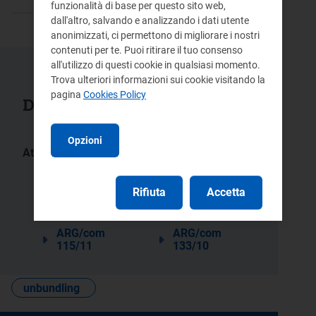
funzionalità di base per questo sito web,
dall'altro, salvando e analizzando i dati utente
anonimizzati, ci permettono di migliorare i nostri
contenuti per te. Puoi ritirare il tuo consenso
all'utilizzo di questi cookie in qualsiasi momento.
Trova ulteriori informazioni sui cookie visitando la
pagina
Cookies Policy
Documenti collegati
Opzioni
Atti:
137/2016/R/com
515/2015/R/idr
Rifiuta
Accetta
379/2015/R/idr
231/2014/R/com
36/2014/R/com
82/2013/R/com
ARG/com
ARG/com
115/11
133/10
unbundling