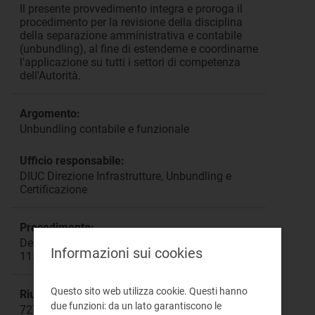
Il presente provvedimento integra e proroga il
procedimento per la revisione della disciplina
della separazione amministrativa e contabile
(unbundling), al fine di estenderne e coordinarne
l'applicazione su tutti i settori di competenza
dell'Autorità.
Argomento:
Unbundling contabile e funzionale
Ufficio responsabile:
DIUC Direzione Infrastrutture, Unbundling e
Certificazione
Procedimento:
Deliberazioni: ARG/com 133/10; ARG/com
Informazioni sui cookies
115/11
Questo sito web utilizza cookie. Questi hanno
Riunione:
due funzioni: da un lato garantiscono le
727