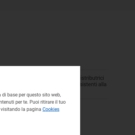
che sarà condotta dalle imprese distributrici
ella società Ferrovie dello Stato, esistenti alla
 di base per questo sito web,
enuti per te. Puoi ritirare il tuo
e visitando la pagina
Cookies