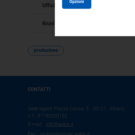
Opzioni
DM
Ufficio responsabile:
76
Riunione:
produzione
CONTATTI
Sede legale: Piazza Cavour 5 - 20121 - Milano
C.F.: 97190020152
E-mail:
info@arera.it
Pec:
protocollo@pec.arera.it