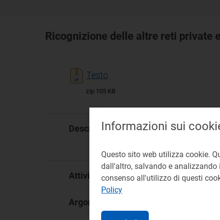
Ricognizione delle altre reti private 
Testo
zip 105 KB
Informazioni sui cooki
Con
Descrizione:
e d
dat
Questo sito web utilizza cookie. Q
dall'altro, salvando e analizzando i
Pr
Attività:
consenso all'utilizzo di questi co
Policy
Ret
Argomento: