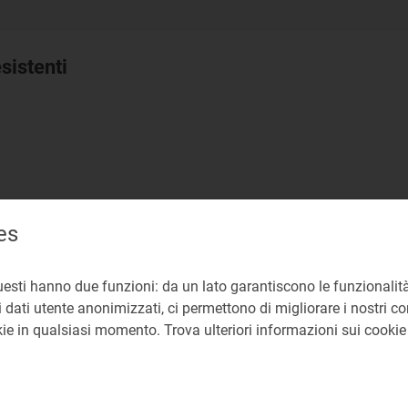
esistenti
es
 la presente deliberazione viene avviata la ricognizione, 
a Terna, sulle Reti Private, diverse dalle RIU e dalla rete d
a di entrata in vigore della legge n. 99/09.
uesti hanno due funzioni: da un lato garantiscono le funzionalità
 dati utente anonimizzati, ci permettono di migliorare i nostri cont
oduzione
okie in qualsiasi momento. Trova ulteriori informazioni sui cooki
i private