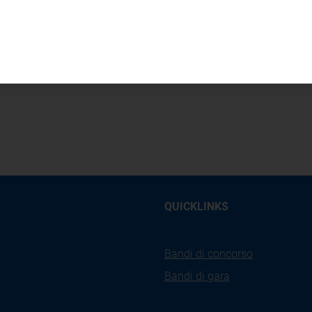
EG Direzione Mercati
5
QUICKLINKS
Bandi di concorso
Bandi di gara