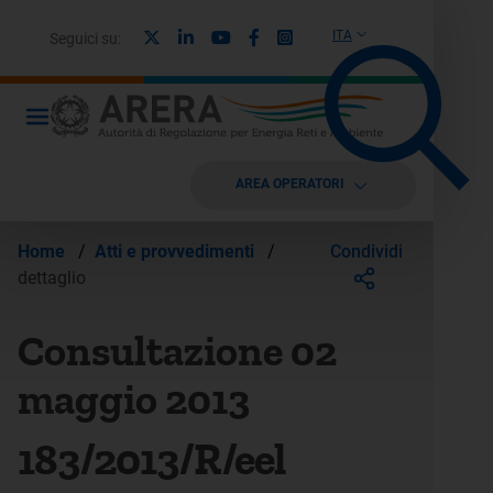
X
Linkedin
Youtube
Facebook
Instagram
ITA
Seguici su:
AREA OPERATORI
Condividi
Home
/
Atti e provvedimenti
/
dettaglio
Consultazione 02
maggio 2013
183/2013/R/eel