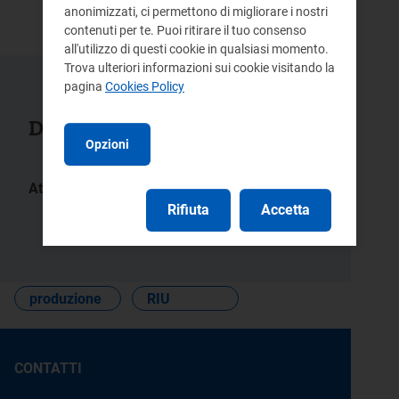
Proroga del termini
anonimizzati, ci permettono di migliorare i nostri
contenuti per te. Puoi ritirare il tuo consenso
all'utilizzo di questi cookie in qualsiasi momento.
Trova ulteriori informazioni sui cookie visitando la
pagina
Cookies Policy
Documenti collegati
Opzioni
Atti:
Rifiuta
Accetta
644/2014/R/eel
578/2013/R/eel
209/2013/R/eel
produzione
RIU
CONTATTI