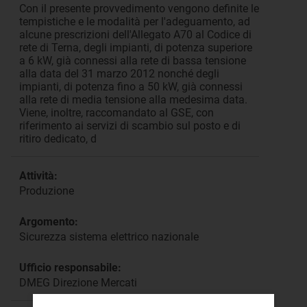
Con il presente provvedimento vengono definite le
tempistiche e le modalità per l'adeguamento, ad
alcune prescrizioni dell'Allegato A70 al Codice di
rete di Terna, degli impianti, di potenza superiore
a 6 kW, già connessi alla rete di bassa tensione
alla data del 31 marzo 2012 nonché degli
impianti, di potenza fino a 50 kW, già connessi
alla rete di media tensione alla medesima data.
Viene, inoltre, raccomandato al GSE, con
riferimento ai servizi di scambio sul posto e di
ritiro dedicato, d
Attività:
Produzione
Argomento:
Sicurezza sistema elettrico nazionale
Ufficio responsabile:
DMEG Direzione Mercati