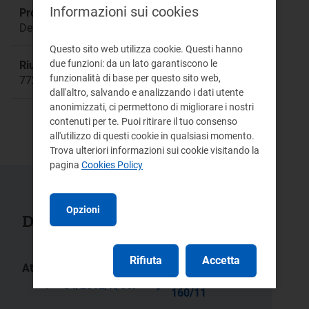
Informazioni sui cookies
Procedimento:
Deliberazione ARG/elt 160/11
Questo sito web utilizza cookie. Questi hanno
due funzioni: da un lato garantiscono le
Riunione:
funzionalità di base per questo sito web,
772
dall'altro, salvando e analizzando i dati utente
anonimizzati, ci permettono di migliorare i nostri
contenuti per te. Puoi ritirare il tuo consenso
all'utilizzo di questi cookie in qualsiasi momento.
Trova ulteriori informazioni sui cookie visitando la
pagina
Cookies Policy
Opzioni
Documenti collegati
Rifiuta
Accetta
Atti:
ARG/elt
84/2012/R/eel
160/11