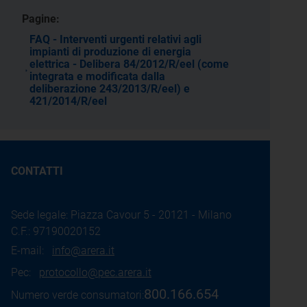
Pagine:
FAQ - Interventi urgenti relativi agli
impianti di produzione di energia
elettrica - Delibera 84/2012/R/eel (come
integrata e modificata dalla
deliberazione 243/2013/R/eel) e
421/2014/R/eel
CONTATTI
Sede legale: Piazza Cavour 5 - 20121 - Milano
C.F.: 97190020152
E-mail:
info@arera.it
Pec:
protocollo@pec.arera.it
800.166.654
Numero verde consumatori: