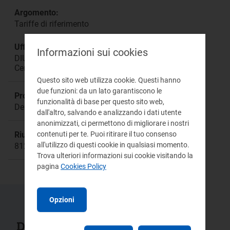
Argomento:
Tariffe di riferimento
Ufficio responsabile:
Informazioni sui cookies
DIUC Direzione Infrastrutture, Unbundling e
Certificazione
Questo sito web utilizza cookie. Questi hanno
due funzioni: da un lato garantiscono le
Procedimento:
funzionalità di base per questo sito web,
Deliberazione ARG/elt 199/11 - TIT
dall'altro, salvando e analizzando i dati utente
anonimizzati, ci permettono di migliorare i nostri
contenuti per te. Puoi ritirare il tuo consenso
Riunione:
all'utilizzo di questi cookie in qualsiasi momento.
812
Trova ulteriori informazioni sui cookie visitando la
pagina
Cookies Policy
Opzioni
Documenti collegati