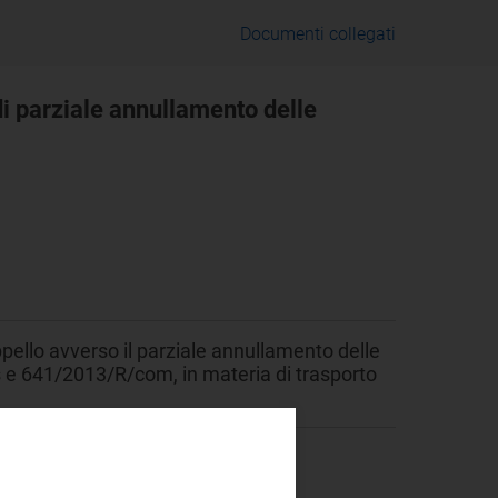
Documenti collegati
di parziale annullamento delle
ppello avverso il parziale annullamento delle
 e 641/2013/R/com, in materia di trasporto