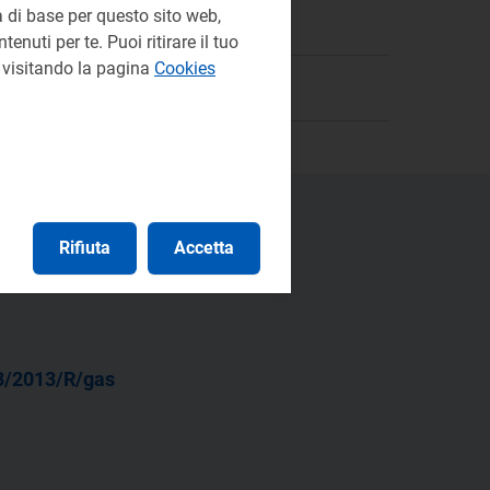
 di base per questo sito web,
e Relazioni Istituzionali
enuti per te. Puoi ritirare il tuo
e visitando la pagina
Cookies
Rifiuta
Accetta
3/2013/R/gas