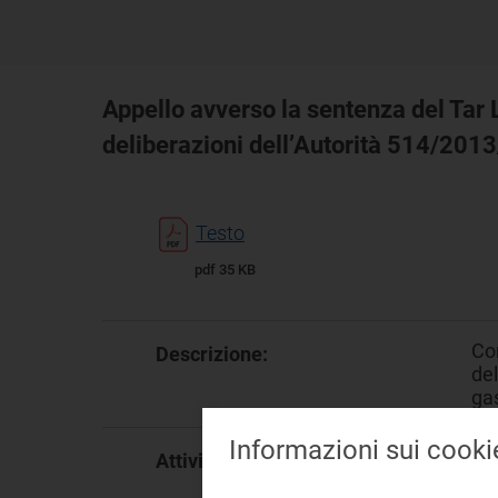
Appello avverso la sentenza del Tar 
deliberazioni dell’Autorità 514/2
Testo
pdf 35 KB
Con
Descrizione:
de
ga
Informazioni sui cooki
Tr
Attività: