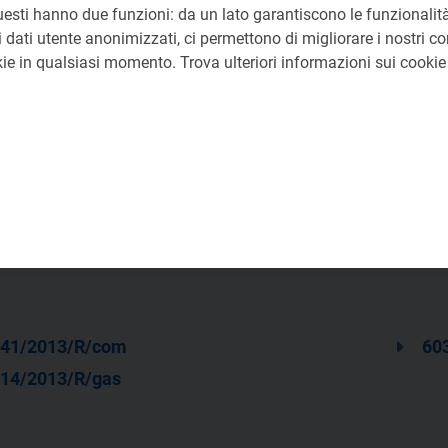
uesti hanno due funzioni: da un lato garantiscono le funzionalità
 Dipartimento per il Coordinamento, gli Affari Giuridici e l
 dati utente anonimizzati, ci permettono di migliorare i nostri cont
okie in qualsiasi momento. Trova ulteriori informazioni sui cooki
0
41/2013/R/com
60
14/2013/R/gas