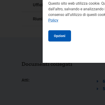
Questo sito web utilizza cookie. Q
GAB
Ufficio responsabile:
dall'altro, salvando e analizzando i
consenso all'utilizzo di questi co
83
Riunione:
Policy
Opzioni
Documenti collegati
Atti:
6
5