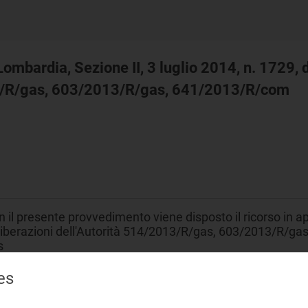
Lombardia, Sezione II, 3 luglio 2014, n. 1729, 
013/R/gas, 603/2013/R/gas, 641/2013/R/com
 il presente provvedimento viene disposto il ricorso in a
liberazioni dell'Autorità 514/2013/R/gas, 603/2013/R/gas
s
es
asporto