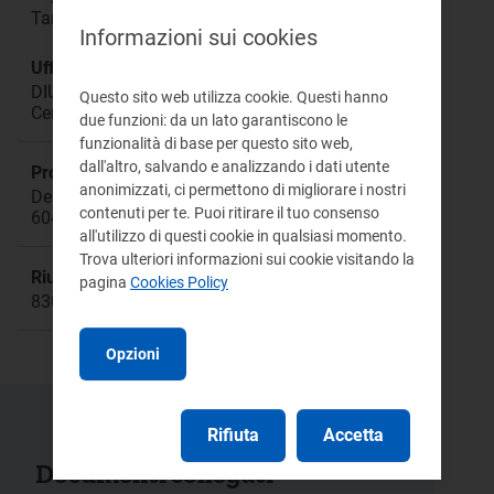
Tariffe
Informazioni sui cookies
Ufficio responsabile:
DIUC Direzione Infrastrutture, Unbundling e
Questo sito web utilizza cookie. Questi hanno
Certificazione
due funzioni: da un lato garantiscono le
funzionalità di base per questo sito web,
dall'altro, salvando e analizzando i dati utente
Procedimento:
anonimizzati, ci permettono di migliorare i nostri
Deliberazioni: 575/2013/R/GAS
contenuti per te. Puoi ritirare il tuo consenso
604/2013/R/GAS
all'utilizzo di questi cookie in qualsiasi momento.
Trova ulteriori informazioni sui cookie visitando la
Riunione:
pagina
Cookies Policy
830
Opzioni
Rifiuta
Accetta
Documenti collegati