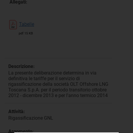
Allegati:
Tabelle
pdf 15 KB
Descrizione:
La presente deliberazione determina in via
definitiva le tariffe per il servizio di
rigassificazione della società OLT Offshore LNG
Toscana S.p.A. per il periodo transitorio ottobre
2012 - dicembre 2013 e per l'anno termico 2014
Attività:
Rigassificazione GNL
Argomento: