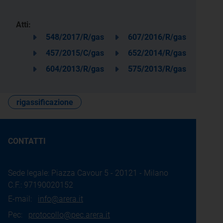
Atti:
548/2017/R/gas
607/2016/R/gas
457/2015/C/gas
652/2014/R/gas
604/2013/R/gas
575/2013/R/gas
rigassificazione
CONTATTI
Sede legale: Piazza Cavour 5 - 20121 - Milano
C.F.: 97190020152
E-mail:
info@arera.it
Pec:
protocollo@pec.arera.it