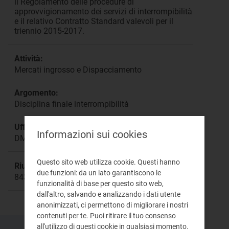
il Regolamento delle procedure di
approvvigionamento dei servizi di interrompibilità
e il relativo Contratto Standard valevoli per il
triennio 2015-2017.
Attività:
Mercati ingrosso e Dispacciamento
Argomento:
Disciplina finale interrompibilità
Ufficio responsabile:
Informazioni sui cookies
DMEG Direzione Mercati
Questo sito web utilizza cookie. Questi hanno
Riunione:
due funzioni: da un lato garantiscono le
843
funzionalità di base per questo sito web,
dall'altro, salvando e analizzando i dati utente
anonimizzati, ci permettono di migliorare i nostri
contenuti per te. Puoi ritirare il tuo consenso
all'utilizzo di questi cookie in qualsiasi momento.