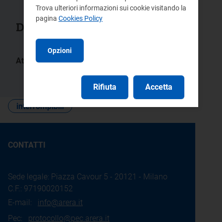
Trova ulteriori informazioni sui cookie visitando la
pagina
Cookies Policy
Documenti collegati
Opzioni
Atti:
301/2014/R/eel
Rifiuta
Accetta
interrompibili
CONTATTI
Sede legale: Piazza Cavour 5 - 20121 - Milano
C.F.: 97190020152
E-mail:
info@arera.it
Pec:
protocollo@pec.arera.it