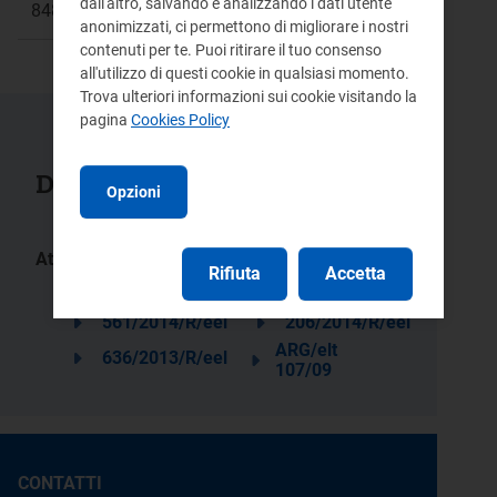
dall'altro, salvando e analizzando i dati utente
848
anonimizzati, ci permettono di migliorare i nostri
contenuti per te. Puoi ritirare il tuo consenso
all'utilizzo di questi cookie in qualsiasi momento.
Trova ulteriori informazioni sui cookie visitando la
pagina
Cookies Policy
Documenti collegati
Opzioni
Atti:
Rifiuta
Accetta
453/2015/R/eel
657/2014/R/eel
561/2014/R/eel
206/2014/R/eel
ARG/elt
636/2013/R/eel
107/09
CONTATTI