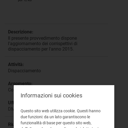
pdf 12 KB
Descrizione:
Il presente provvedimento dispone
l'aggiornamento dei corrispettivi di
dispacciamento per l'anno 2015.
Attività:
Dispacciamento
Argomento:
Corrispettivi di dispacciamento
Informazioni sui cookies
Ufficio responsabile:
DMEG Direzione Mercati
Questo sito web utilizza cookie. Questi hanno
due funzioni: da un lato garantiscono le
funzionalità di base per questo sito web,
Riunione: