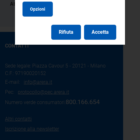
Atti:
Opzioni
286/2014/R/com
Rifiuta
Accetta
CONTATTI
Sede legale: Piazza Cavour 5 - 20121 - Milano
C.F.: 97190020152
E-mail:
info@arera.it
Pec:
protocollo@pec.arera.it
800.166.654
Numero verde consumatori:
Altri contatti
Iscrizione alla newsletter