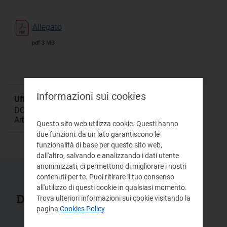
Allegato
pdf 3 MB
Informazioni sui cookies
Ufficio responsabile:
DCCA Direzione Consumatori, Conciliazioni e
Arbitrati
Questo sito web utilizza cookie. Questi hanno
due funzioni: da un lato garantiscono le
funzionalità di base per questo sito web,
dall'altro, salvando e analizzando i dati utente
anonimizzati, ci permettono di migliorare i nostri
contenuti per te. Puoi ritirare il tuo consenso
all'utilizzo di questi cookie in qualsiasi momento.
Documenti collegati
Trova ulteriori informazioni sui cookie visitando la
pagina
Cookies Policy