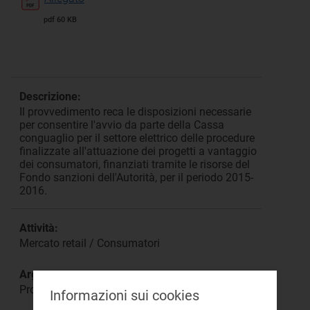
pdf 60 KB
Descrizione:
Il provvedimento reca le disposizioni necessarie
per consentire l'avvio da parte della Cassa
conguaglio per il settore elettrico delle procedure
finalizzate all'attuazione dei progetti a vantaggio
dei consumatori, finanziati tramite le risorse del
Fondo sanzioni dell'Autorità, per il periodo 2015-
2016.
Attività:
Mercato retail / Consumatori
Argomento:
Progetti Fondo sanzioni
Informazioni sui cookies