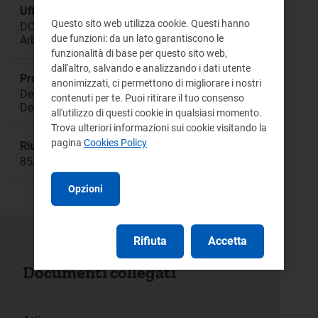
Ufficio responsabile:
Questo sito web utilizza cookie. Questi hanno
DCCA Direzione Consumatori, Conciliazioni e
due funzioni: da un lato garantiscono le
Arbitrati
funzionalità di base per questo sito web,
dall'altro, salvando e analizzando i dati utente
Procedimento:
anonimizzati, ci permettono di migliorare i nostri
Deliberazione 330/2014/E/com
contenuti per te. Puoi ritirare il tuo consenso
Deliberazione 625/2014/E/com
all'utilizzo di questi cookie in qualsiasi momento.
Trova ulteriori informazioni sui cookie visitando la
pagina
Cookies Policy
Riunione:
853
Opzioni
Rifiuta
Accetta
Documenti collegati