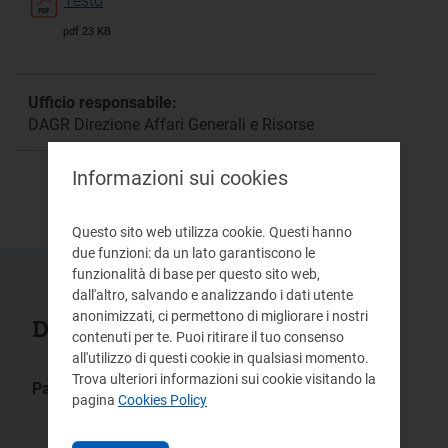
Testo
pdf 23 KB
Ufficio responsabile:
DAGR Direzione Affari Generali e Risorse
Informazioni sui cookies
Questo sito web utilizza cookie. Questi hanno
due funzioni: da un lato garantiscono le
funzionalità di base per questo sito web,
dall'altro, salvando e analizzando i dati utente
anonimizzati, ci permettono di migliorare i nostri
Documenti collegati
contenuti per te. Puoi ritirare il tuo consenso
all'utilizzo di questi cookie in qualsiasi momento.
Trova ulteriori informazioni sui cookie visitando la
Pagine:
pagina
Cookies Policy
Elettricità