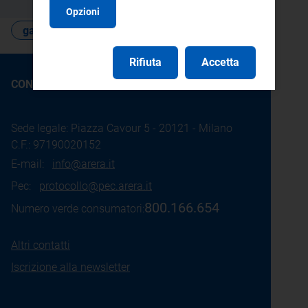
Opzioni
gare e contratti
Rifiuta
Accetta
CONTATTI
Sede legale: Piazza Cavour 5 - 20121 - Milano
C.F.: 97190020152
E-mail:
info@arera.it
Pec:
protocollo@pec.arera.it
800.166.654
Numero verde consumatori:
Altri contatti
Iscrizione alla newsletter