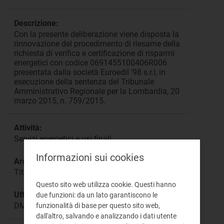
Descrizione:
Con la presente deliberazione viene disposta la
rinnovazione del procedimento di riesame della
richiesta di verifica e certificazione di risparmi
energetici con codice 0691455100406R006
presentata dalla società Euroedil '98 s.r.l, in
esecuzione della sentenza del Tribunale
Amministrativo Regionale per la Lombardia, 20
marzo 2015, n. 759/2015.
Attività:
Servizi energetici e usi finali
Informazioni sui cookies
Argomento:
Titoli di efficienza energetica
Questo sito web utilizza cookie. Questi hanno
Ufficio responsabile:
due funzioni: da un lato garantiscono le
DMEG Direzione Mercati
funzionalità di base per questo sito web,
dall'altro, salvando e analizzando i dati utente