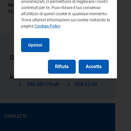
anonimizzati, ci permettono di migliorare i nostri
Riunione:
contenuti per te. Puoi ritirare il tuo consenso
867
all'utilizzo di questi cookie in qualsiasi momento.
Trova ulteriori informazioni sui cookie visitando la
pagina
Cookies Policy
Opzioni
Documenti collegati
Rifiuta
Accetta
Atti:
595/2017/R/efr
EEN 22/09
CONTATTI