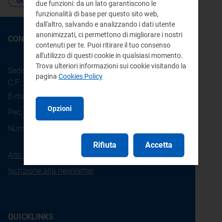
organizzazione
due funzioni: da un lato garantiscono le
funzionalità di base per questo sito web,
dall'altro, salvando e analizzando i dati utente
anonimizzati, ci permettono di migliorare i nostri
CONTATTI
contenuti per te. Puoi ritirare il tuo consenso
all'utilizzo di questi cookie in qualsiasi momento.
Trova ulteriori informazioni sui cookie visitando la
Sede legale: Piazza Cavour 5 - 20121 - Milano
pagina
Cookies Policy
C.F.: 97190020152
E-mail:
info@arera.it
Opzioni
Pec:
protocollo@pec.arera.it
800.166.654
Numero verde consumatori:
Rifiuta
Accetta
Altri contatti
Iscrizione alla newsletter
QUICKLINKS