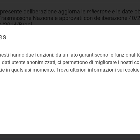
 presente deliberazione aggiorna le
milestone
e le date ob
 Trasmissione Nazionale approvati con deliberazione 40/
4/2014/R/eel.
es
asmissione
uesti hanno due funzioni: da un lato garantiscono le funzionalità
vestimenti sviluppo rete trasmissione nazionale
 dati utente anonimizzati, ci permettono di migliorare i nostri cont
okie in qualsiasi momento. Trova ulteriori informazioni sui cooki
C Direzione Infrastrutture, Unbundling e Certificazione
liberazioni: ARG/elt 199/11, 40/2013/R/eel, 654/2014/R/
8