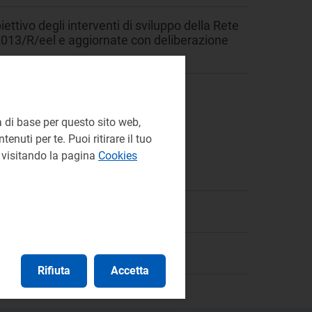
iettivo degli interventi di sviluppo della Rete
2013/R/eel e aggiornate con deliberazione
 di base per questo sito web,
enuti per te. Puoi ritirare il tuo
e visitando la pagina
Cookies
eel
Rifiuta
Accetta