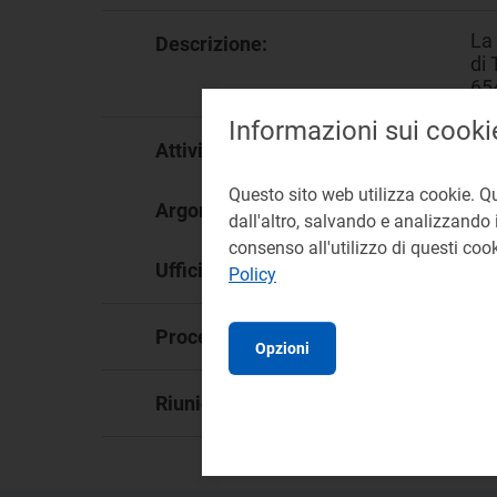
La
Descrizione:
di
65
Informazioni sui cooki
Tr
Attività:
Questo sito web utilizza cookie. Q
In
Argomento:
dall'altro, salvando e analizzando i
consenso all'utilizzo di questi co
DIU
Ufficio responsabile:
Policy
De
Procedimento:
Opzioni
87
Riunione: