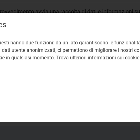
provvedimento avvia una raccolta di dati e informazioni s
iornamento dei prezzi nel settore del teleriscaldamento
es
zzi e tariffe
uesti hanno due funzioni: da un lato garantiscono le funzionalità
 dati utente anonimizzati, ci permettono di migliorare i nostri cont
R Regolazione Teleriscaldamento e Teleraffrescamento - 
okie in qualsiasi momento. Trova ulteriori informazioni sui cooki
iberazioni:
1/2014/R/com
/2015/R/tlr
3