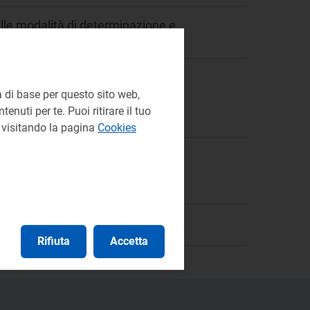
ulle modalità di determinazione e
 e del teleraffrescamento.
 di base per questo sito web,
enuti per te. Puoi ritirare il tuo
Ufficio Speciale
e visitando la pagina
Cookies
Rifiuta
Accetta