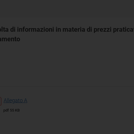
lta di informazioni in materia di prezzi praticat
camento
Allegato A
pdf 55 KB