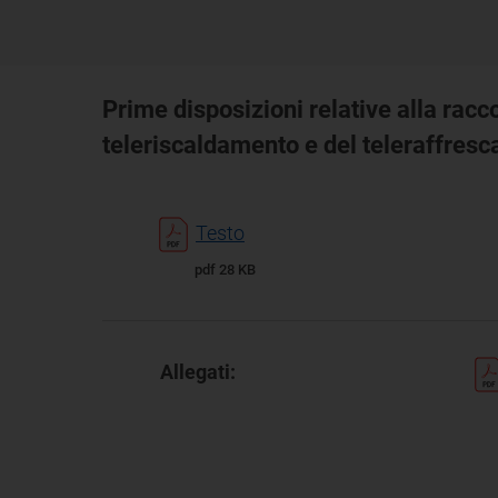
Prime disposizioni relative alla racco
teleriscaldamento e del teleraffres
Testo
pdf 28 KB
Allegati: