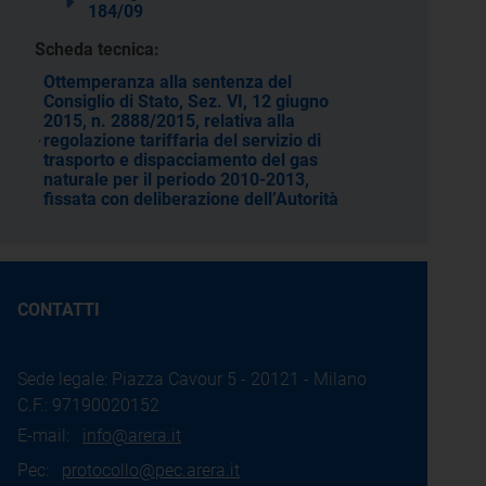
184/09
Scheda tecnica:
Ottemperanza alla sentenza del
Consiglio di Stato, Sez. VI, 12 giugno
2015, n. 2888/2015, relativa alla
regolazione tariffaria del servizio di
trasporto e dispacciamento del gas
naturale per il periodo 2010-2013,
fissata con deliberazione dell’Autorità
CONTATTI
Sede legale: Piazza Cavour 5 - 20121 - Milano
C.F.: 97190020152
E-mail:
info@arera.it
Pec:
protocollo@pec.arera.it