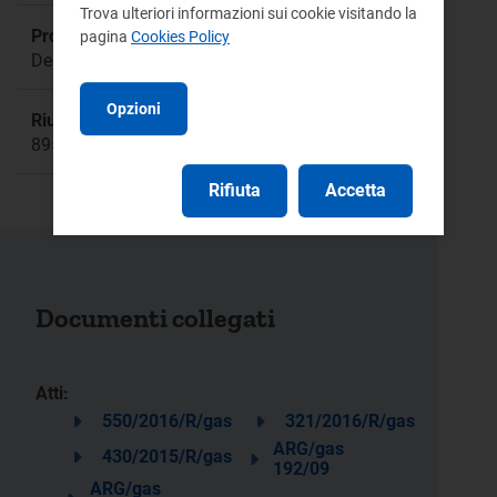
Trova ulteriori informazioni sui cookie visitando la
Procedimento:
pagina
Cookies Policy
Deliberazione 430/2015/R/gas
Opzioni
Riunione:
895
Rifiuta
Accetta
Documenti collegati
Atti:
550/2016/R/gas
321/2016/R/gas
ARG/gas
430/2015/R/gas
192/09
ARG/gas