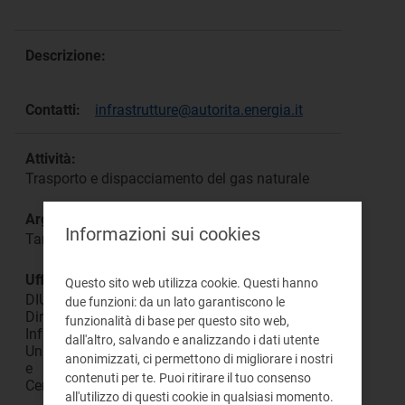
Descrizione:
Contatti:
infrastrutture@autorita.energia.it
Attività:
Trasporto e dispacciamento del gas naturale
Argomento:
Informazioni sui cookies
Tariffe
Ufficio responsabile:
Questo sito web utilizza cookie. Questi hanno
DIUC
due funzioni: da un lato garantiscono le
Direzione
funzionalità di base per questo sito web,
Infrastrutture,
dall'altro, salvando e analizzando i dati utente
Unbundling
anonimizzati, ci permettono di migliorare i nostri
e
contenuti per te. Puoi ritirare il tuo consenso
Certificazione
all'utilizzo di questi cookie in qualsiasi momento.