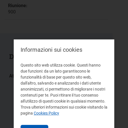
Riunione:
900
Informazioni sui cookies
Documenti collegati
Questo sito web utilizza cookie. Questi hanno
due funzioni: da un lato garantiscono le
Atti:
funzionalità di base per questo sito web,
166/2026/R/idr
48/2026/R/idr
dall'altro, salvando e analizzando i dati utente
anonimizzati, ci permettono di migliorare i nostri
375/2025/R/idr
325/2025/R/idr
contenuti per te. Puoi ritirare il tuo consenso
5/2023/C/idr
580/2019/R/idr
all'utilizzo di questi cookie in qualsiasi momento.
Trova ulteriori informazioni sui cookie visitando la
918/2017/R/idr
704/2017/R/idr
pagina
Cookies Policy
623/2017/I/idr
749/2016/C/idr