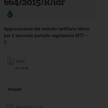
664/2015/R/idr
Approvazione del metodo tariffario idrico
per il secondo periodo regolatorio MTI –
2
Testo
pdf 199 KB
Allegati:
664-15all_ti.pdf