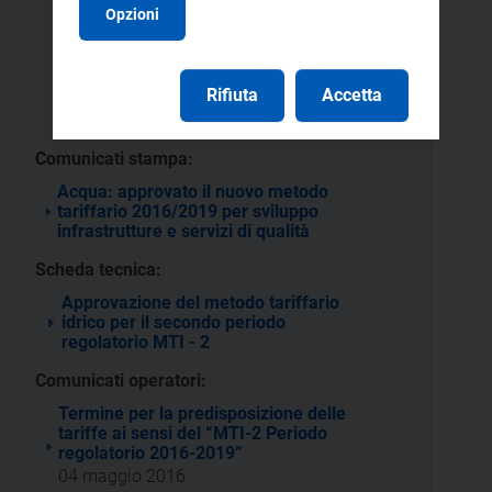
344/2016/I/idr
239/2016/C/idr
Opzioni
3/2016 -
2/2016 -
DSID
DSID
42/2016/R/idr
577/2015/R/idr
Rifiuta
Accetta
406/2015/R/idr
6/2015/R/idr
Comunicati stampa:
Acqua: approvato il nuovo metodo
tariffario 2016/2019 per sviluppo
infrastrutture e servizi di qualità
Scheda tecnica:
Approvazione del metodo tariffario
idrico per il secondo periodo
regolatorio MTI - 2
Comunicati operatori:
Termine per la predisposizione delle
tariffe ai sensi del “MTI-2 Periodo
regolatorio 2016-2019”
04 maggio 2016