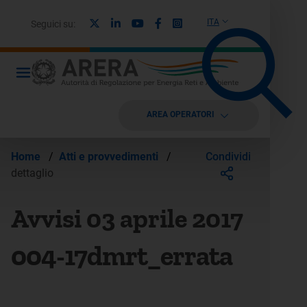
X
Linkedin
Youtube
Facebook
Instagram
ITA
Seguici su:
AREA OPERATORI
Condividi
Home
/
Atti e provvedimenti
/
dettaglio
Avvisi 03 aprile 2017
004-17dmrt_errata