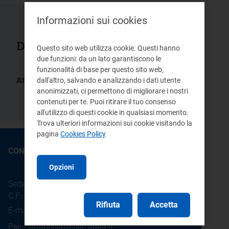
Informazioni sui cookies
Documenti collegati
Questo sito web utilizza cookie. Questi hanno
due funzioni: da un lato garantiscono le
funzionalità di base per questo sito web,
Atti:
dall'altro, salvando e analizzando i dati utente
4/2017 -
anonimizzati, ci permettono di migliorare i nostri
DMRT
contenuti per te. Puoi ritirare il tuo consenso
all'utilizzo di questi cookie in qualsiasi momento.
Trova ulteriori informazioni sui cookie visitando la
pagina
Cookies Policy
CONTATTI
Opzioni
Sede legale: Piazza Cavour 5 - 20121 - Milano
C.F.: 97190020152
Rifiuta
Accetta
E-mail:
info@arera.it
Pec:
protocollo@pec.arera.it