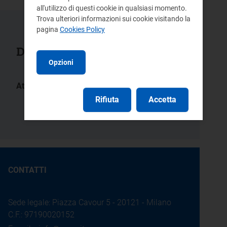
all'utilizzo di questi cookie in qualsiasi momento.
Trova ulteriori informazioni sui cookie visitando la
pagina
Cookies Policy
Documenti collegati
Opzioni
Atti:
596/2022/S/eel
263/2022/S/eel
Rifiuta
Accetta
345/2017/E/eel
CONTATTI
Sede legale: Piazza Cavour 5 - 20121 - Milano
C.F.: 97190020152