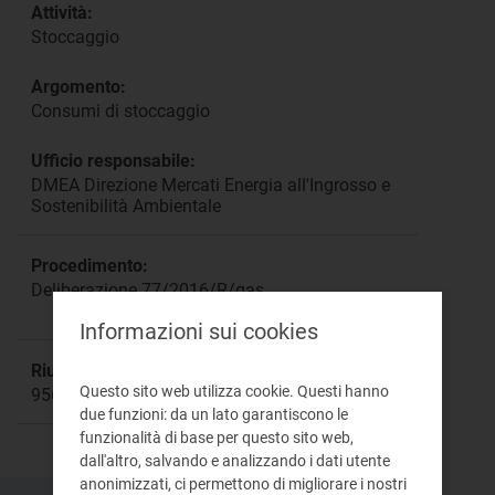
Attività:
Stoccaggio
Argomento:
Consumi di stoccaggio
Ufficio responsabile:
DMEA Direzione Mercati Energia all'Ingrosso e
Sostenibilità Ambientale
Procedimento:
Deliberazione 77/2016/R/gas
Informazioni sui cookies
Riunione:
Questo sito web utilizza cookie. Questi hanno
956
due funzioni: da un lato garantiscono le
funzionalità di base per questo sito web,
dall'altro, salvando e analizzando i dati utente
anonimizzati, ci permettono di migliorare i nostri