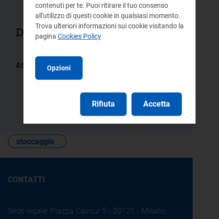
contenuti per te. Puoi ritirare il tuo consenso
all'utilizzo di questi cookie in qualsiasi momento.
Trova ulteriori informazioni sui cookie visitando la
Documenti collegati
pagina
Cookies Policy
Atti:
Opzioni
121/2018/R/gas
589/2017/R/gas
83/2017/R/gas
84/2017/R/gas
Rifiuta
Accetta
77/2016/R/gas
stoccaggio
CONTATTI
Sede legale: Piazza Cavour 5 - 20121 - Milano