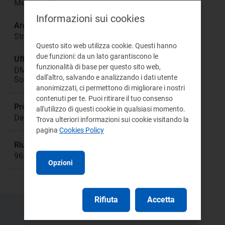
Mercato all’ingrosso
Informazioni sui cookies
Argomento:
Strategie di programmazione e offerta degli UDD
Questo sito web utilizza cookie. Questi hanno
due funzioni: da un lato garantiscono le
Ufficio responsabile:
funzionalità di base per questo sito web,
DMEA Direzione Mercati Energia all'Ingrosso e
dall'altro, salvando e analizzando i dati utente
Sostenibilità Ambientale
anonimizzati, ci permettono di migliorare i nostri
contenuti per te. Puoi ritirare il tuo consenso
Procedimento:
all'utilizzo di questi cookie in qualsiasi momento.
Delibera 342/2016/E/eel
Trova ulteriori informazioni sui cookie visitando la
pagina
Cookies Policy
Riunione:
963
Opzioni
Rifiuta
Accetta