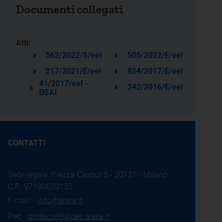
Documenti collegati
Atti:
562/2022/S/eel
505/2022/E/eel
217/2021/E/eel
824/2017/E/eel
41/2017/eel -
342/2016/E/eel
DSAI
CONTATTI
Sede legale: Piazza Cavour 5 - 20121 - Milano
C.F.: 97190020152
E-mail:
info@arera.it
Pec:
protocollo@pec.arera.it