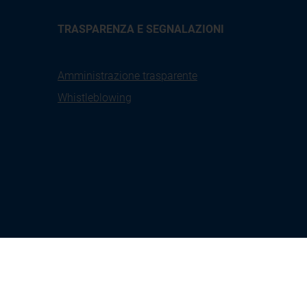
TRASPARENZA E SEGNALAZIONI
Amministrazione trasparente
Whistleblowing
X
Linkedin
Youtube
Facebook
tione
Seguici su:
Instagram
kies