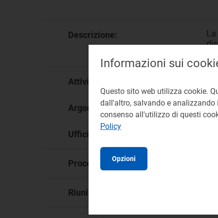
La 
Descrizione:
dis
34
Informazioni sui cooki
Me
Attività:
Questo sito web utilizza cookie. Q
dall'altro, salvando e analizzando i
St
Argomento:
consenso all'utilizzo di questi co
Policy
DM
Ufficio responsabile:
Opzioni
de
Procedimento:
96
Riunione: