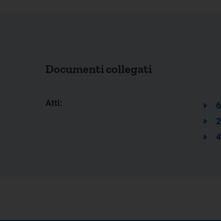
Documenti collegati
Atti:
6
2
4