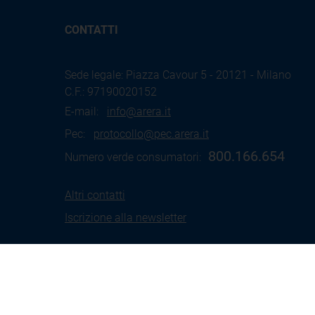
CONTATTI
Sede legale: Piazza Cavour 5 - 20121 - Milano
C.F.: 97190020152
E-mail:
info@arera.it
Pec:
protocollo@pec.arera.it
800.166.654
Numero verde consumatori:
Altri contatti
Iscrizione alla newsletter
Termini
Social Media
Coo
d'uso
Policy
Pol