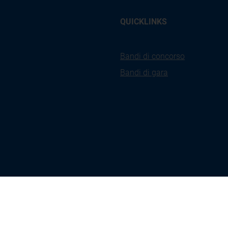
QUICKLINKS
Bandi di concorso
Bandi di gara
kies
Privacy
Accessibilità
Ges
icy
Policy
Coo