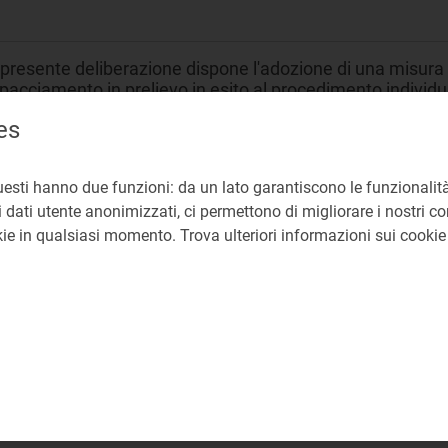
presente deliberazione dispone l'adozione di una misura p
pacciamento in prelievo in esito al procedimento individu
2/2016/E/eel.
es
rcato all’ingrosso
uesti hanno due funzioni: da un lato garantiscono le funzionalità
 dati utente anonimizzati, ci permettono di migliorare i nostri cont
rategie di programmazione e offerta degli UDD
okie in qualsiasi momento. Trova ulteriori informazioni sui cooki
EA Direzione Mercati Energia all'Ingrosso e Sostenibilit
libera 342/2016/E/eel
4