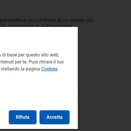
rescrittiva nei confronti di un utente del
ale avviato con la deliberazione
 di base per questo sito web,
enuti per te. Puoi ritirare il tuo
e visitando la pagina
Cookies
à Ambientale
Rifiuta
Accetta