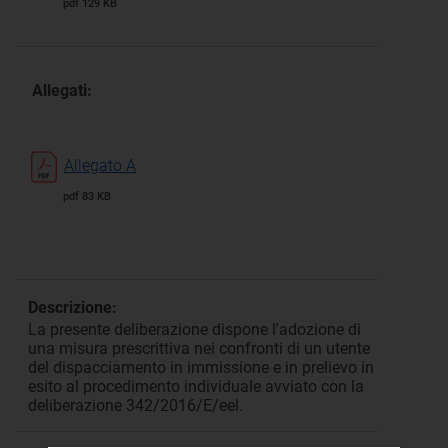
pdf 129 KB
Allegati:
Allegato A
pdf 83 KB
Descrizione:
La presente deliberazione dispone l'adozione di
una misura prescrittiva nei confronti di un utente
del dispacciamento in immissione e in prelievo in
esito al procedimento individuale avviato con la
deliberazione 342/2016/E/eel.