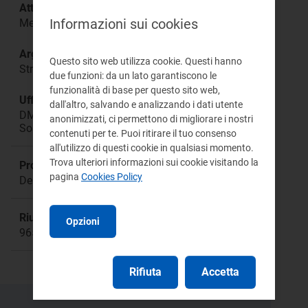
Attività:
Informazioni sui cookies
Mercato all’ingrosso
Argomento:
Questo sito web utilizza cookie. Questi hanno
Strategie di programmazione e offerta degli UDD
due funzioni: da un lato garantiscono le
funzionalità di base per questo sito web,
Ufficio responsabile:
dall'altro, salvando e analizzando i dati utente
DMEA Direzione Mercati Energia all'Ingrosso e
anonimizzati, ci permettono di migliorare i nostri
Sostenibilità Ambientale
contenuti per te. Puoi ritirare il tuo consenso
all'utilizzo di questi cookie in qualsiasi momento.
Trova ulteriori informazioni sui cookie visitando la
Procedimento:
pagina
Cookies Policy
Delibera 342/2016/E/eel
Riunione:
Opzioni
965
Rifiuta
Accetta