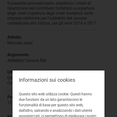
Il presente provvedimento stabilisce i criteri di
ripartizione del contributo forfetario a copertura
degli oneri copertura degli oneri sostenuti dalle
imprese elettriche per l'addebito del canone
contestuale alla fattura, per gli anni 2016 e 2017.
Attività:
Mercato retail
Argomento:
Addebito Canone RAI
Ufficio responsabile:
DMRT Direzione Mercati Retail e Tutele dei
Informazioni sui cookies
Consumatori di Energia
Questo sito web utilizza cookie. Questi hanno
Procedimento:
due funzioni: da un lato garantiscono le
121/2016/I/eel
funzionalità di base per questo sito web,
dall'altro, salvando e analizzando i dati utente
anonimizzati, ci permettono di migliorare i nostri
Riunione: