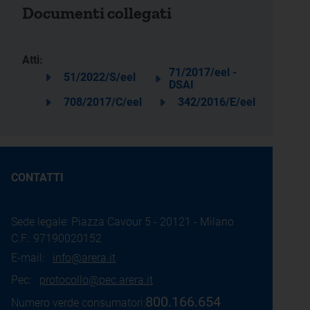
Documenti collegati
Atti:
71/2017/eel -
51/2022/S/eel
DSAI
708/2017/C/eel
342/2016/E/eel
CONTATTI
Sede legale: Piazza Cavour 5 - 20121 - Milano
C.F.: 97190020152
E-mail:
info@arera.it
Pec:
protocollo@pec.arera.it
800.166.654
Numero verde consumatori: