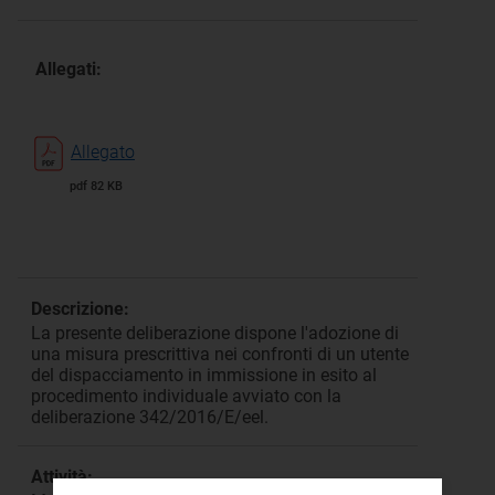
Allegati:
Allegato
pdf 82 KB
Descrizione:
La presente deliberazione dispone l'adozione di
una misura prescrittiva nei confronti di un utente
del dispacciamento in immissione in esito al
procedimento individuale avviato con la
deliberazione 342/2016/E/eel.
Attività: