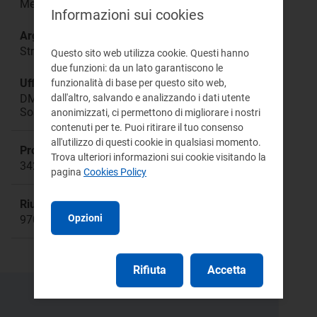
Mercato all’ingrosso
Informazioni sui cookies
Argomento:
Strategie di programmazione e offerta degli UDD
Questo sito web utilizza cookie. Questi hanno
due funzioni: da un lato garantiscono le
Ufficio responsabile:
funzionalità di base per questo sito web,
dall'altro, salvando e analizzando i dati utente
DMEA Direzione Mercati Energia all'Ingrosso e
Sostenibilità Ambientale
anonimizzati, ci permettono di migliorare i nostri
contenuti per te. Puoi ritirare il tuo consenso
all'utilizzo di questi cookie in qualsiasi momento.
Procedimento:
Trova ulteriori informazioni sui cookie visitando la
342/2016/E/eel
pagina
Cookies Policy
Riunione:
Opzioni
970
Rifiuta
Accetta