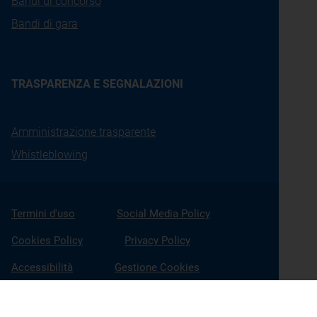
Bandi di concorso
Bandi di gara
TRASPARENZA E SEGNALAZIONI
Amministrazione trasparente
Whistleblowing
Termini d'uso
Social Media Policy
Cookies Policy
Privacy Policy
Accessibilità
Gestione Cookies
X
Linkedin
Youtube
Facebook
Instagram
Seguici su: