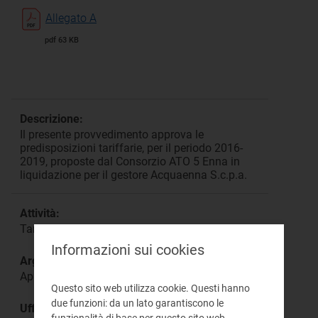
Allegato A
pdf 63 KB
Descrizione:
Il presente provvedimento approva le
predisposizioni tariffarie, per il periodo 2016-
2019, proposte dal Consorzio ATO 5 Enna in
liquidazione per il gestore Acquaenna S.c.p.a.
Attività:
Tariffe
Informazioni sui cookies
Argomento:
Approvazione
Questo sito web utilizza cookie. Questi hanno
due funzioni: da un lato garantiscono le
Ufficio responsabile:
funzionalità di base per questo sito web,