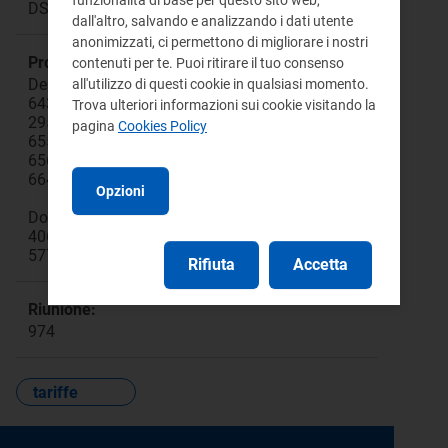
DSID Direzione Sistemi Idrici
dall'altro, salvando e analizzando i dati utente
anonimizzati, ci permettono di migliorare i nostri
Procedimento:
contenuti per te. Puoi ritirare il tuo consenso
Deliberazioni: 585/2012/R/idr
all'utilizzo di questi cookie in qualsiasi momento.
643/2013/R/idr
Trova ulteriori informazioni sui cookie visitando la
295/2015/R/idr
pagina
Cookies Policy
655/2015/R/idr
656/2015/R/idr
664/2015/R/idr
Opzioni
Documenti per la consultazione:
406/2015/R/idr
577/2015/R/idr
Rifiuta
Accetta
Riunione:
974
tariffe