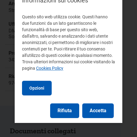
Informazioni sui cookies
Argomento:
Strategie di programmazione e offerta degli UDD
Questo sito web utilizza cookie. Questi hanno
due funzioni: da un lato garantiscono le
Ufficio responsabile:
funzionalità di base per questo sito web,
DMEA Direzione Mercati Energia all'Ingrosso e
Sostenibilità Ambientale
dall'altro, salvando e analizzando i dati utente
anonimizzati, ci permettono di migliorare i nostri
contenuti per te. Puoi ritirare il tuo consenso
Procedimento:
all'utilizzo di questi cookie in qualsiasi momento.
342/2016/E/eel
Trova ulteriori informazioni sui cookie visitando la
pagina
Cookies Policy
Riunione:
976
Opzioni
Rifiuta
Accetta
Documenti collegati