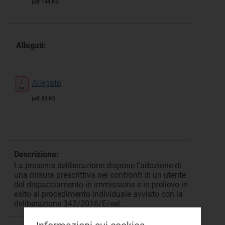
pdf 144 KB
Allegati:
Allegato
pdf 83 KB
Descrizione:
La presente deliberazione dispone l'adozione di
una misura prescrittiva nei confronti di un utente
del dispacciamento in immissione e in prelievo in
esito al procedimento individuale avviato con la
deliberazione 342/2016/E/eel.