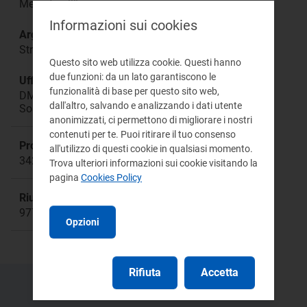
Mercato all’ingrosso
Informazioni sui cookies
Argomento:
Strategie di programmazione e offerta degli UDD
Questo sito web utilizza cookie. Questi hanno
due funzioni: da un lato garantiscono le
Ufficio responsabile:
funzionalità di base per questo sito web,
DMEA Direzione Mercati Energia all'Ingrosso e
dall'altro, salvando e analizzando i dati utente
Sostenibilità Ambientale
anonimizzati, ci permettono di migliorare i nostri
contenuti per te. Puoi ritirare il tuo consenso
Procedimento:
all'utilizzo di questi cookie in qualsiasi momento.
342/2016/E/eel
Trova ulteriori informazioni sui cookie visitando la
pagina
Cookies Policy
Riunione:
977
Opzioni
Rifiuta
Accetta