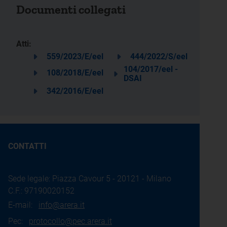
Documenti collegati
Atti:
559/2023/E/eel
444/2022/S/eel
104/2017/eel -
108/2018/E/eel
DSAI
342/2016/E/eel
CONTATTI
Sede legale: Piazza Cavour 5 - 20121 - Milano
C.F.: 97190020152
E-mail:
info@arera.it
Pec:
protocollo@pec.arera.it