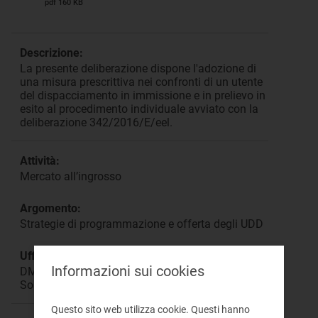
pdf 160 KB
Descrizione:
La presente deliberazione dispone l'adozione di
una misura prescrittiva nei confronti di un utente
del dispacciamento in immissione e in prelievo in
esito al procedimento individuale avviato con la
deliberazione 342/2016/E/eel.
Attività:
Mercato all’ingrosso
Argomento:
Strategie di programmazione e offerta degli UDD
Ufficio responsabile:
Informazioni sui cookies
DMEA Direzione Mercati Energia all'Ingrosso e
Sostenibilità Ambientale
Questo sito web utilizza cookie. Questi hanno