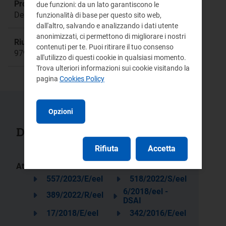
Procedimento:
due funzioni: da un lato garantiscono le
Delibera 342/2016/E/eel
funzionalità di base per questo sito web,
dall'altro, salvando e analizzando i dati utente
anonimizzati, ci permettono di migliorare i nostri
Riunione:
contenuti per te. Puoi ritirare il tuo consenso
979
all'utilizzo di questi cookie in qualsiasi momento.
Trova ulteriori informazioni sui cookie visitando la
pagina
Cookies Policy
Opzioni
Documenti collegati
Rifiuta
Accetta
Atti:
557/2023/E/eel
518/2022/S/eel
6/2018/eel -
389/2022/R/eel
DSAI
17/2018/E/eel
342/2016/E/eel