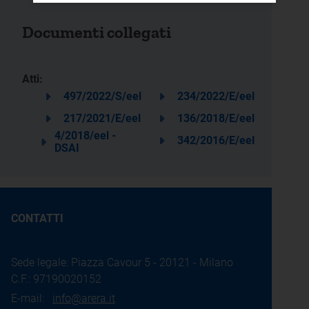
Documenti collegati
Atti:
497/2022/S/eel
234/2022/E/eel
217/2021/E/eel
136/2018/E/eel
4/2018/eel -
342/2016/E/eel
DSAI
CONTATTI
Sede legale: Piazza Cavour 5 - 20121 - Milano
C.F.: 97190020152
E-mail:
info@arera.it