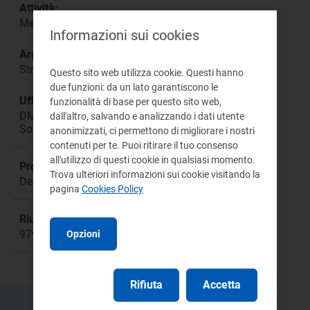
Attività:
Mercato all’ingrosso
Informazioni sui cookies
Argomento:
Strategie di programmazione e offerta degli UDD
Questo sito web utilizza cookie. Questi hanno
due funzioni: da un lato garantiscono le
Ufficio responsabile:
funzionalità di base per questo sito web,
DMEA Direzione Mercati Energia all'Ingrosso e
dall'altro, salvando e analizzando i dati utente
Sostenibilità Ambientale
anonimizzati, ci permettono di migliorare i nostri
contenuti per te. Puoi ritirare il tuo consenso
all'utilizzo di questi cookie in qualsiasi momento.
Procedimento:
Trova ulteriori informazioni sui cookie visitando la
Delibera 342/2016/E/eel
pagina
Cookies Policy
Riunione:
979
Opzioni
Rifiuta
Accetta