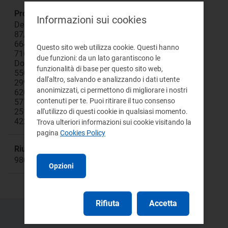
Procedimento:
Informazioni sui cookies
Deliberazioni:643/2013/R/idr
87/2014/R/idr
664/2015/R/idr
Questo sito web utilizza cookie. Questi hanno
716/2016/R/idr
due funzioni: da un lato garantiscono le
Documenti di consultazione:356/2013/R/idr
funzionalità di base per questo sito web,
550/2013/R/idr
dall'altro, salvando e analizzando i dati utente
299/2014/R/idr
anonimizzati, ci permettono di migliorare i nostri
620/2014/R/idr
contenuti per te. Puoi ritirare il tuo consenso
577/2015/R/idr
251/2017/R/idr
all'utilizzo di questi cookie in qualsiasi momento.
422/2017/R/idr
Trova ulteriori informazioni sui cookie visitando la
pagina
Cookies Policy
Riunione:
980
Opzioni
Rifiuta
Accetta