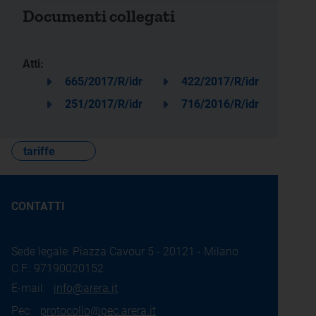
Documenti collegati
Atti:
665/2017/R/idr
422/2017/R/idr
251/2017/R/idr
716/2016/R/idr
tariffe
CONTATTI
Sede legale: Piazza Cavour 5 - 20121 - Milano
C.F.: 97190020152
E-mail:
info@arera.it
Pec:
protocollo@pec.arera.it