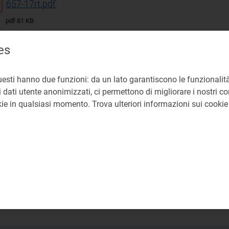
657-17rt.pdf
pdf 81 KB
es
presente provvedimento aggiorna, per il trimestre 1 ottob
nomiche del servizio di vendita dell'energia elettrica nel
formato dalla deliberazione 633/2016/R/eel
uesti hanno due funzioni: da un lato garantiscono le funzionalità
 dati utente anonimizzati, ci permettono di migliorare i nostri cont
ndita
okie in qualsiasi momento. Trova ulteriori informazioni sui cooki
dizioni economiche per il servizio di maggior tutela
RT Direzione Mercati Retail e Tutele dei Consumatori di 
6