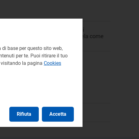
re - 31 dicembre 2017, le condizioni
l'ambito del servizio di maggior tutela come
 di base per questo sito web,
enuti per te. Puoi ritirare il tuo
e visitando la pagina
Cookies
Energia
Rifiuta
Accetta